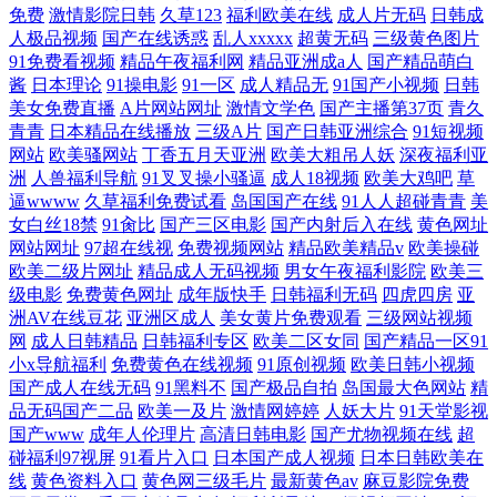
免费
激情影院日韩
久草123
福利欧美在线
成人片无码
日韩成
人极品视频
国产在线诱惑
乱人xxxxx
超黄无码
三级黄色图片
91免费看视频
精品午夜福利网
精品亚洲成a人
国产精品萌白
酱
日本理论
91操电影
91一区
成人精品无
91国产小视频
日韩
美女免费直播
A片网站网址
激情文学色
国产主播第37页
青久
青青
日本精品在线播放
三级A片
国产日韩亚洲综合
91短视频
网站
欧美骚网站
丁香五月天亚洲
欧美大粗吊人妖
深夜福利亚
洲
人兽福利导航
91叉叉操小骚逼
成人18视频
欧美大鸡吧
草
逼wwww
久草福利免费试看
岛国国产在线
91人人超碰青青
美
女白丝18禁
91肏比
国产三区电影
国产内射后入在线
黄色网址
网站网址
97超在线视
免费视频网站
精品欧美精品v
欧美操碰
欧美二级片网址
精品成人无码视频
男女午夜福利影院
欧美三
级电影
免费黄色网址
成年版快手
日韩福利无码
四虎四房
亚
洲AV在线豆花
亚洲区成人
美女黄片免费观看
三级网站视频
网
成人日韩精品
日韩福利专区
欧美二区女同
国产精品一区91
小x导航福利
免费黄色在线视频
91原创视频
欧美日韩小视频
国产成人在线无码
91黑料不
国产极品自拍
岛国最大色网站
精
品无码国产二品
欧美一及片
激情网婷婷
人妖大片
91天堂影视
国产www
成年人伦理片
高清日韩电影
国产尤物视频在线
超
碰福利97视屏
91看片入口
日本国产成人视频
日本日韩欧美在
线
黄色资料入口
黄色网三级毛片
最新黄色av
麻豆影院免费