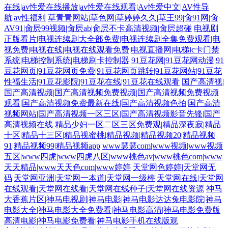
在线|av性爱在线播放|av性爱在线观看|Av性爱中文|AV性导
航|av性福利
草青青网站|草色网|草婷婷久久|草王99|肏91网|肏
AV91|肏屄99视频|肏屄ab|肏屄不卡高清视频|肏屄超碰
电视剧
正版看片|电视连续剧大全部免费|电视连续剧全集免费观看|电
视免费|电视在线|电视在线观看免费|电视直播网|电梯ic卡门禁
系统|电梯控制系统|电梯刷卡控制器
91豆花网|91豆花网动漫|91
豆花网页|91豆花网页免费|91豆花网页跳转|91豆花网站|91豆花
性福生活|91豆花影院|91豆花在线|91豆花在线观看
国产高清视|
国产高清视频|国产高清视频免费视频|国产高清视频免费视频
观看|国产高清视频免费最新在线|国产高清视频色拍|国产高清
视频网站|国产高清视频一区三区|国产高清视频影音先锋|国产
高清视频在线
精品少妇一区二区三区免费观|精品深夜寂|精品
十区|精品十三区|精品视蜜桃|精品视频|精品视频20|精品视频
91|精品视频99|精品视频app
www瑟瑟com|www视频|www视频
五区|www四虎|www四虎八区|www桃色av|www桃色com|www
天天精品|www天天色com|www婷婷
天堂网色婷婷|天堂网无
码|天堂网亚洲|天堂网一本道|天堂网一级棒|天堂网在线|天堂网
在线观看|天堂网在线看|天堂网在线种子|天堂网在线资源
神马
大香蕉片区|神马电视剧|神马电影|神马电影达达兔电影院|神马
电影大全|神马电影大全免费看|神马电影高清|神马电影免费版
高清电影|神马电影免费看|神马电影手机在线版观