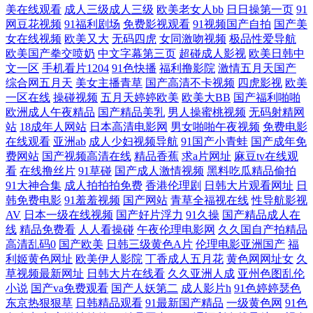
美在线观看
成人三级成人三级
欧美老女人bb
日日操第一页
91
士zz av福利网在线 欧美黄色网 最新亚洲人无 久久不射网站 这里只频精品
网豆花视频
91福利剧场
免费影视观看
91视频国产自拍
国产美
女在线视频
欧美又大
无码四虎
女同激吻视频
极品性爱导航
6 久99爱精品在线观 亚洲日韩小电影在线观 国产一区在线播 午夜看片在
欧美国产拳交喷奶
中文字幕第三页
超碰成人影视
欧美日韩中
文一区
手机看片1204
91色快播
福利撸影院
激情五月天国产
综合网五月天
美女主播青草
国产高清不卡视频
四虎影视
欧美
线观看 国产大片免费线上观 日韩精品精 AV女优久久嗳 欧美激情精 自拍
一区在线
操碰视频
五月天婷婷欧美
欧美大BB
国产福利啪啪
欧洲成人午夜精品
国产精品美乳
男人操蜜桃视频
无码射精网
视频亚洲综合在线精品 久久人妻麻豆 亚洲色图综合 国产视频欧美专区 天
站
18成年人网站
日本高清电影网
男女啪啪午夜视频
免费电影
在线观看
亚洲ab
成人少妇视频导航
91国产小青蛙
国产成年免
天日天天干aⅤ 电梯控制系统 人妖色色狼网站 bt链接磁力天堂 欧美日韩卡1
费网站
国产视频高清在线
精品香蕉
求a片网址
麻豆tv在线观
看
在线撸丝片
91草碰
国产成人激情视频
黑料吃瓜精品偷拍
91大神合集
成人拍拍拍免费
香港伦理剧
日韩大片观看网址
日
专区国产精品 亚洲欧洲偷拍校园另类 国产专区精品久 午夜一级免费 国产
韩免费电影
91羞羞视频
国产网站
青草全福视在线
性导航影视
AV
日本一级在线视频
国产好片浮力
91久操
国产精品成人在
成年人视 日韩精品影视二区 百度影视在线观看 激情综合五月 亚洲男人aⅴ
线
精品免费看
人人看操碰
午夜伦理电影网
久久国自产拍精品
高清乱码0
国产欧美
日韩三级黄色A片
伦理电影亚洲国产
福
第一网站 国产屎交在线观看 天天弄日日搞 动漫在线 日本中文 99精品国产
利姬黄色网址
欧美伊人影院
丁香成人五月花
黄色网网址女
久
草视频最新网址
日韩大片在线看
久久亚洲人成
亚州色图乱伦
小说
国产va免费观看
国产人妖第二
成人影片h
91色婷婷瑟色
免费 欧美AA潮喷 最新国产午夜在线观看 老太做爰xxx 91九色老熟女免国
东京热狠狠草
日韩精品观看
91最新国产精品
一级黄色网
91色