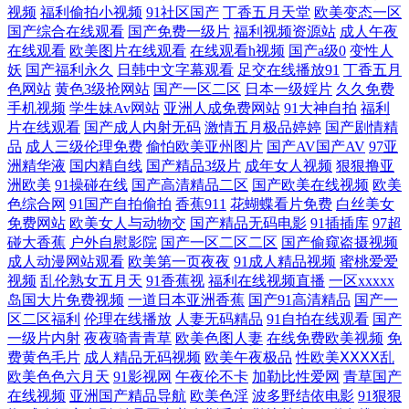
视频
福利偷拍小视频
91社区国产
丁香五月天堂
欧美变态一区
三级影视 国产区熟女 在线激情ab 日韩18精品亚洲 含羞草麻豆污 欧美在线
国产综合在线观看
国产免费一级片
福利视频资源站
成人午夜
在线观看
欧美图片在线观看
在线观看h视频
国产a级0
变性人
国产swag在线观看 愉拍自拍一区首页 欧美精品一区二区三区 超碰人人草
妖
国产福利永久
日韩中文字幕观看
足交在线播放91
丁香五月
色网站
黄色3级抢网站
国产一区二区
日本一级婬片
久久免费
人人干 人人超碰干 99欧美午夜一区二 男人天堂av 中文字幕在线观看日本
手机视频
学生妹Av网站
亚洲人成免费网站
91大神自拍
福利
片在线观看
国产成人内射无码
激情五月极品婷婷
国产剧情精
品
成人三级伦理免费
偷怕欧美亚州图片
国产AV国产AV
97亚
精品国产尤物 亚洲国产精品综合 国产精品欧 色色97 成全视频在线观看更
洲精华液
国内精自线
国产精品3级片
成年女人视频
狠狠撸亚
洲欧美
91操碰在线
国产高清精品二区
国产欧美在线视频
欧美
新时间 人禽另类在线观看 99超超碰 年轻的搜子3在线观看中文 在线免费
色综合网
91国产自拍偷拍
香蕉911
花蝴蝶看片免费
白丝美女
免费网站
欧美女人与动物交
国产精品无码电影
91插插库
97超
看 精品明星系列 亚洲国产精品国自 国产九九精品 神马影院手机影 成全视
碰大香蕉
户外自慰影院
国产一区二区二区
国产偷窥盗摄视频
成人动漫网站观看
欧美第一页夜夜
91成人精品视频
蜜桃爱爱
视频
乱伦熟女五月天
91香蕉视
福利在线视频直播
一区xxxxx
频动漫免费高清 日本亚洲欧洲另类 97超碰资源站 蜜桃91精品 在线观看的
岛国大片免费视频
一道日本亚洲香蕉
国产91高清精品
国产一
区二区福利
伦理在线播放
人妻无码精品
91自拍在线观看
国产
免费 国内自拍97超碰 亚洲a∨午 国产福利91视频 日韩免费大片 97在线观
一级片内射
夜夜骑青青草
欧美色图人妻
在线免费欧美视频
免
费黄色毛片
成人精品无码视频
欧美午夜极品
性欧美ⅩⅩⅩⅩ乱
欧美色色六月天
91影视网
午夜伦不卡
加勒比性爱网
青草国产
看视频免费香蕉 农村熟女大胆露脸自拍 在线看免费观看最新电影 黑丝巨
在线视频
亚洲国产精品导航
欧美色淫
波多野结依电影
91狠狠