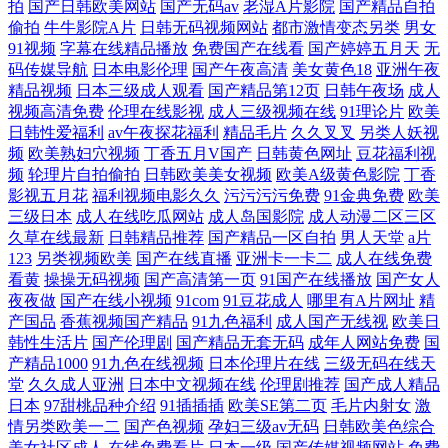
拍
国产日韩欧美网站
国产无码av
老湿A片影院
国产精品自拍
偷拍
牛牛影院A片
日韩无码视频网站
都市激情变态另类
男女
在线 在线日韩成人 老司机av综合网 在线电影电视剧 久草性爱视频 伊人资
91视频
字幕在线精品播放
免费国产在线看
国产婷婷五月天
无
码传媒导航
日本电影伦理
国产午夜高清
美女黄色18
亚洲午夜
源站 久久理论婷婷网 影音先锋欧美 老师黑色 中文在线日本免费永 免费网
精品视频
日本三级成人观看
国产精品第12页
日韩午夜场
成人
视频高清免费
伦理在线影视
成人三级视频在线
91理论片
欧美
站影视大全 最新国产113页 免费资源 91叉叉叉 欧美.韩日.日本网站 91成年
日韩性爱福利
av午夜探花福利
精品毛片
久久叉叉
另类人妖视
频
欧美熟妇穴视频
丁香五月V国产
日韩黄色网址
豆花福利视
频
轮理片自拍偷拍
日韩欧美美女视频
欧美A级黄色影院
丁香
欧美精品成人? 91深夜视频 欧美激情a 91精品资源 欧美激情深爱网 91人人
影视五月花
福利视频电影久久
污污污污免费
91金典免费
欧美
三级日本
成人在线吃瓜网站
成人岛国影院
成人动漫二区三区
妻人人艹 欧美日韩国产综
久草在线最新
日韩精品推荐
国产精品一区自拍
男人天堂
a片
123
另类视频欧美
国产在线直播
亚洲卡一卡二
成人在线免费
看黄
操操无码视频
国产高清第一页
91国产在线播放
国产女人
夜夜做
国产在线小视频
91com
91豆花成人
哪里有A片网址
精
产国品
香蕉视频国产精品
91九色福利
成人国产无线视
欧美日
韩性生活片
国产伦理剧
国产精品无套无码
成年人网站免费
国
产精品1000
91九色在线视频
日本伦理片在线
三级无码在线天
堂
久久成人亚洲
日本中文视频在线
伦理剧推荐
国产成人精品
日本
97甜桃品种介绍
91插插插
欧美SE第二页
毛片内射女
激
情另类欧美一二
国产色视频
孕妇三级av无码
日韩欧美色综合
美女社区成人
在线免费看片
日本一级
国产传媒视频网站
免费