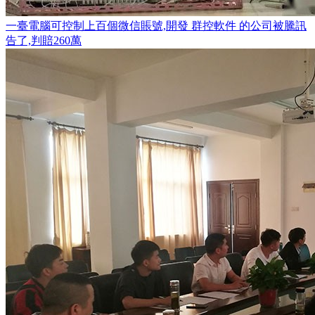
一臺電腦可控制上百個微信賬號,開發 群控軟件 的公司被騰訊
告了,判賠260萬