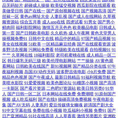
一区二区欧美 国产在线拍 五月花性视 福利视频91 日本东京热色综合 97在
品无码短片
超碰成人操操
欧美猛交视频
西瓜影院在线观看
欧
美做受日韩
国产在线一
国产原创视频在线
国产视频高清
国产
丝袜一区
黄色av网址大全
人妻乱视
国产成人在线网站
久草视
线观视频免费观看 女花苞无尽 在线中文字幕第一页 黄色成人在线观看 亚
频资源站
综合五月香
成人app在线
四虎试看
91男女
国产男小
鲜肉同
福利影院网站
激情五月天色色
欧美极品电影
日韩成人
洲欧美乱日韩乱 国产天堂网 亚洲午夜人成 bt之家bt天堂 夜色资源总站 欧
第一页
国产日韩欧美电影
久久机热
成人午夜网
黄色天堂男人
操视频免费91
日韩中文在线
精品中的精品
97国产精品视频
91
美女在线视频
51欧美
一区精品麻豆经典
国产在线观看资源
波
美老妇人xxxx 中文字幕在线看 久草免费网址 一本大道中文日本香蕉 黄色
多野洁衣视频
污网站免费看
特级欧美在线观看
自拍视频91
91
艹艹
久草网在线
18福利影院
老司机蜜桃在线
成人精品一区二
伊人 午夜影视91 国产ts色色一区 日韩不卡五区 操逼片免费的 平泉二手网
区
韩日爆乳无码三级
欧美伦理电影网站
艹艹操操
AV黄色观
看网站
日韩欧美在线国产
新91视频网
国产精品分类在线
97午
91社永久入口 美女美女高清毛 伊人久久青草伊人 国色天香精品亚洲精品
夜福利视频
岛国AV动作无码
波多野吉依电影
小h片免费
国产
精品色色视屏
国产午夜成人
最新日韩精品
91福利视频导航
欧
美喷水影院
91爱爱视频
欧美色图论坛
91榴莲小视频
国产高清
无码人妻装修 豆花AV在线播放 日韩国产精品天天更新 www91一区 欧美
一卡新区
国产看片资源
二色吧97资源站
欧美日韩另类0
91华
人
国产日韩一区二区
日本网站在线免费
免费潮喷
91原创国产
日韩另类另类 91啦中文在线伦 美日韩综合精 在线观看精品 狠狠干狠狠艹
视频
成人吃瓜福利
国产在线9
操碰高清免费视频
午夜电影全
集
国产AV无码
人妻系列
爱豆传媒倩女幽魂
超清国产剧大全
狠狠 午夜影院色 国产精品亚洲aⅴ片 色偷偷超碰人人网 成人伊人伊 日本护
91中文字幕在线
免费在线小视频
吃瓜福利小视频
免费91
国产
日产亚洲精品
91社在线高清
人人草香蕉
激情另类图片
亚洲欧