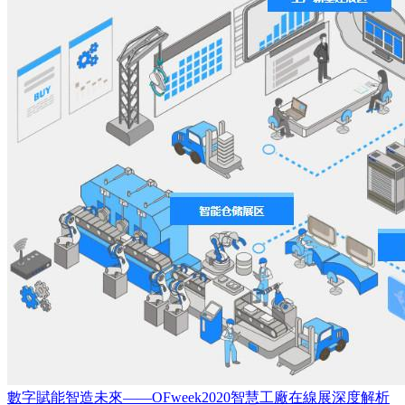
數字賦能智造未來——OFweek2020智慧工廠在線展深度解析