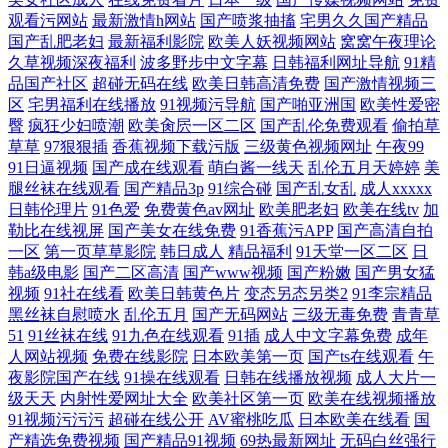
观看污网站
最新激情h网站
国产喷浆抽搐
宅男久久国产精品
国产乱肥老妇
最新福利影院
欧美人妖视频网站
窝窝午夜理论
久草视频深夜福利
波多野步中文字幕
日韩福利网址导航
91精
品国产社区
超碰无码在线
欧美日韩高清免费
国产激情视频三
区
宅男福利在线播放
91视频污导航
国产啪亚洲国
欧美性爱密
臀
疯狂少妇喷潮
欧美肏屄一区二区
国产乱伦免费观看
偷拍草
草草
97狠狠插
香蕉视频下载污版
三级黄色视频网址
午夜99
91日逼视频
国产成在线观看
萌白酱一线天
乱伦五月天婷婷
美
腿丝袜在线观看
国产精品3p
91综合碰
国产乱女乱
成人xxxxx
日韩伦理片
91色爱
免费黄色av网址
欧美肥老妇
欧美在线tv
加
勒比在线视屏
国产美女在线免费
91香蕉污APP
国产高清自拍
一区
第一页草草影院
韩日成人
精品福利
91天堂一区二区
日
韩a级电影
国产二区高清
国产www视频
国产粉嫩
国产男女猛
视频
91社在线看
欧美日韩黄色片
变态另态另类2
91李宗精品
黑丝袜自慰喷水
乱伦五月
国产无码网站
三级无毒免费
青青草
51
91丝袜在线
91九色在线观看
91插
成人中文字幕免费
成年
人网站视频
免费在线影院
日本欧美第一页
国产ts在线观看
午
夜影院国产在线
91操在线观看
日韩在线播放视频
成人大片一
级天天
内射性爱网址大全
欧美社区第一页
欧美在线视频播放
91视频污污污
超碰在线公开
AV蜜桃吃瓜
日本欧美在线看
国
产精选免费视频
国产精品91视频
69热最新网址
无码白丝强行