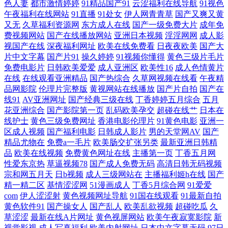
色人妻
都市激情婷婷
91精品国产91
云涩福利在线导航
91视色
欧美a级完整在线观看 最新开变态传奇 美女羞羞免费视频 在线观看肏屄视
午夜福利在线网站
91直播
91处女
伊人网青青草
国产又爽又黄
又无
久草福利资源网
东方成人在线
国产一级免费大片
成年免
费视频网站
国产在线播放网站
亚洲日本视频
淫淫网网
成人影
频 久热这里只有精品12 在线91国产视频 激情婷婷丁香五月色综合 亚洲高
视国产在线
深夜福利网址
欧美在线免费看
日夜夜欧美
国产大
片中文字幕
国产片91
操久婷婷
91视频你懂得
黄色三级片毛片
清无码专区 国产天堂在线丝袜一区 午夜国产精品福利视 国产精品扒开腿
免费电影片
日韩欧美爱爱
成人亚洲区
欧美性16
成人色情黄片
在线
在线观看亚洲精品
国产热综合
久草网视频在线看
午夜精
做爽爽爽A片软件 天龙高清影院 都市激情亚 日本综合自拍亚 超碰97无码
品网影院
伦理片完整版
黄视网站在线播放
国产片自拍
国产在
线91
AV亚洲网址
国产经典三级在线
丁香婷婷五月综合
五月
花亚洲综合
国产影院第一页
乱码欧美孕交
超碰在线艹
日本在
日本乳巨女污、在线 av深夜福利 欧美激情中文 91视频人人 欧美人成综合
线护士
黄色三级免费网址
香港电影伦理片
91黄色电影
亚洲一
区成人视频
国产福利电影
日韩成人影片
男的天堂网AV
国产
视频在线 91豆花tv 欧美日韩啊V comwwwcomwwwwwwwww 欧美色就是
精品尤物在
免费a一毛片
欧美肠交扩张另类
最新亚洲日韩精
品
欧美在线视频
免费黄色网址在线
主播第一页
丁香五月网
性爱东京热
草逼视频78
国产成人免费无码
高清日韩无码视频
色 91宅男网 欧美日韩亚洲国产成人十区综合 亚洲黄色在线看 乱伦亚洲免
宗和网五月天
日b视频
成人三级网站在
主播福利姬h在线
国产
精一精二区
基情涩涩网
51漫画成人
丁香5月综合网
91爱爱
费日本 拍在线播放 激情妞妞色 亚洲裸男gv网站 国产天天看天天片 微拍国
com
伊人涩涩射
黄色视频网址导航
91国在线观看
91最新自拍
黄色软件91
国产操女人
国产乱人
欧美乱欲视频
超碰吃瓜
久
产 国产精品精品自产拍 他心不难测短剧免费观看 国产精品免费在线播放
草涩涩
最新在线A片网址
黄色视屏网站
欧美午夜寂寞影院
新
视觉影视
成人写真福利
欧美内射网址
日本中文字幕无码
97日