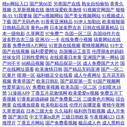
桃tv网站入口
国产第66页
另类国产在线
熟女自拍偷拍
青青久
天龙影院电影 国产精品香蕉在线观看 欧美日韩精品码免费 另类专区色情
视频
久草新视频在线
激情深爱欧美激情
91视频官网国产
狠狠
操-91
91我要操
国产ts视频网站
国产美女视频网站
91视频成人
bt下载之家 欧洲亚洲中 ⅴa在线中文字 日本AⅤ网址 操人妻网页 日本乱码
下载
国产无码色色
91香蕉亚洲精品
91伊人加勒比
欧美狠狠插
日韩精品高清
黄色av网
日本波多野吉衣
日韩在线观看精品
日
本一级电影
久草网页
97免费艹
岛国一区二区
岛国动作片在
一卡二卡3卡四卡网站 福利社三分钟 三级经典 丰满少妇猛烈进入A片88 日
波多野吉衣三级
亚洲AV一卡
在线免费小视频
搞黄网站在线
观看
免费色情A片网扯
91资源在线视频
蜜桃视频网站
91中文
韩网站一区二区三区 丁香福利导航 三级中文字幕不卡 二区三区四区五区
国产在线视频
福利爱爱网址
岛国搬运工首页
伦理朋友的妈妈
丝袜女同
日韩性爱网址
在线观看日本黄
亚洲国产第一网站
国
产99不卡
66精品视频
国产精品探花一区
成人免费国产大片
国
手机看片久免 国产大片免费观看电视剧全集高清 人妻人操 冰岚电影网 人
产在线网址观看
欧美激情日韩
国产精品无码亚洲
国产一区二
区黄片
喷潮一区
福利姬足交在线看
成人午夜网址
五月花无码
人艹逼 erovideonet在线看 禽动交精品 97午夜伦理 欧美亚洲综合精品另类
视频
青青草国产
欧美日韩乱
国产屁屁第一页
91国产视频网
性爱草逼91AV
免费欧美视频
欧美岛国一区二区
少妇喷水18
99re6 人妻精品系列 五月天激情中文网 国产精品一区在线麻豆 五月丁香婷
禁
51漫画APP
丁香五月花激情网
欧美爱爱tv视频
免费五月丁
香视频
97香蕉超级碰碰
国产免费看二区
三级黄色片网站
综合
网黄
在线播放观看
欧美电影在线
伦理片在哪里看
蜜桃午夜网
婷六月综合 国产欧美在线播放 午夜福利尤物 国产亚洲中文在线字幕 亚洲
久草资源在
日本三级大全
久久福利
福利所导航视频
成人片免
费
国产第9页
中文字幕bt原声
三级日韩欧美
午夜视频123
日本
h视频在线观看 国产亚洲精品自拍 亚洲欧美国产一区二区 韩国a级 亚洲啪
推理片
丁香五月网站
国产免费看视频
极品成人色
成人黑料自