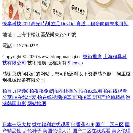
憶享科技2021高光時刻 立足DevOps賽道，穩步向前未來可期
地址：上海市松江區榮樂東路301號
電話：1577692**
Copyright © 2026
www.erlonghuansqi.cn
技術推廣
上海程具科
技有限公司
技術推廣
版權所有
Sitemap
感谢您访问我们的网站，您可能还对以下资源感兴趣：阿里谥
烟机械设备有限公司
拍首页视频8|拍夜夜免费|拍在线播放|拍在线观看|拍在线观看
分享|拍在线涩爱|拍在线视频|拍真实国|拍真实国产伦偷精品|泡
沫韩国电影
网站地图
亚洲欧美激情综合首页 国产亚洲福利在线视频 亚洲区在 国产玖玖新资源
日本一级大片
微拍福利在线观看
91香蕉APP
国产二区三区
国
产精品性
乱伦种子
美国伦理大片
国产二区在线观看
美女伦理