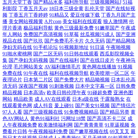
五月天堂丁香
国产精品水多
福利所导航
三级视频网站J
51福
利影院
丁香五月天av
18日本三级全黄
乱伦天堂
国产在线短视
频
丁香五月丁香婷婷
91精品又
爱豆传媒下载
丁香九月国产主
播
美女网站视频黄
A片com
美女福利在线观看
狼人激情网
伦
理片香港
极品福利导航
黄色三级最新免费
91嫩草国产
午夜成
年人网站
免费国产高清视频
91草莓
丝瓜视频污成人
国产亚洲
视品在线
国产玖玖
国产免费毛不卡片
久久无码
国产精品网络
孕妇无码在线
91手机论坛
91视频新地址
91日逼
午夜啪视频
91啪水蜜桃网
国产二区无码
91日韩在线观看
西瓜影院视频全
集
国产孕妇无码视频
国产在线福利
国产在线日皮片
午夜神马
伦理
毛片网站美女
AV福利激情毛片
黄色网在线播放
91视频
免费在线
91午夜在线
福利在线视频导航
欧美喷潮一区二区
午
夜理论片
日本第二片区
国产免费大片
精品呦视频
日本乱伦高
清无码
深夜国产视频
91刺激视频
日本中文字幕一区
日韩免费
精品视频
日本高清v
欧美日韩伦理午夜
91碰超免费
亚洲色图
网站
精品欧美
成人AV在线观看
日本a级在线
干露脸熟女
在
线观看黄色网
成人抖音
爰上碰91
国产美女91视频
国产情侣片
97人人看
国产三级视频在线
91免费视频精品
国产精品另类
黄
色AV网站人
黄色91福利社
污网址18禁
国产高清不卡二区
成
人午夜视频免费
欧美激情福利网
国产青青青草
91草逼视频
免
费看片日韩
午夜视频福利免费
国产嫩草视频在线
69叉叉叉
最
新日本在线视频
日韩成人a
青青操91
五月天婷婷
91短视频在