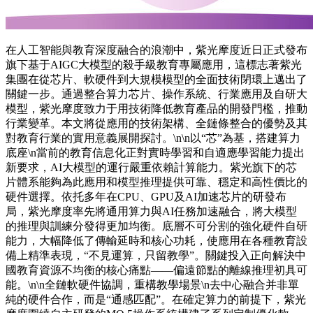
在人工智能與教育深度融合的浪潮中，紫光摩度近日正式發布
旗下基于AIGC大模型的殺手級教育專屬應用，這標志著紫光
集團在從芯片、軟硬件到大規模模型的全面技術閉環上邁出了
關鍵一步。通過整合算力芯片、操作系統、行業應用及自研大
模型，紫光摩度致力于用技術降低教育產品的開發門檻，推動
行業變革。本文將從應用的技術架構、全鏈條整合的優勢及其
對教育行業的實用意義展開探討。\n\n以“芯”為基，搭建算力
底座\n當前的教育信息化正對實時學習和自適應學習能力提出
新要求，AI大模型的運行嚴重依賴計算能力。紫光旗下的芯
片體系能夠為此應用和模型推理提供可靠、穩定和高性價比的
硬件選擇。依托多年在CPU、GPU及AI加速芯片的研發布
局，紫光摩度率先將通用算力與AI任務加速融合，將大模型
的推理與訓練分發得更加均衡。底層不可分割的強化硬件自研
能力，大幅降低了傳輸延時和核心功耗，使應用在各種教育設
備上精準表現，“不見運算，只留教學”。關鍵投入正向解決中
國教育資源不均衡的核心痛點——偏遠節點的離線推理初具可
能。\n\n全鏈軟硬件協調，重構教學場景\n去中心融合并非單
純的硬件合作，而是“通感匹配”。在確定算力的前提下，紫光