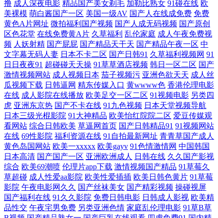
撸
成人深夜电影
精品国产美女剃毛
加勒比熟女
91碰在线
欧
乳 亚洲成年男人的天堂网 国产福利第一页 日韩福利视频 国产亚洲欧洲成
美裸模
萌白酱国产一区
美国一级AV
国产人在线成免费
免费
黄色A片网址
微拍福利国产视频
国产人成无码视频
国产原创
人综合网 蜗牛影视 高清中文欧美乱伦 日韩41页 97超碰在线人妻 免费午夜
区色花堂
在线免费黄A片
久草福利
乱伦家庭
成人午夜免费视
频
人妖射精
国产屁屁
国产精品天干天
国产精品午夜一区
中
文字幕无码人妻
日本不卡二区
国产日韩91
久草福利视频网
91
福利不卡视频 在线观看国产高清免费 黄色香蕉视屏 亚洲成人漫画网址 国
日日夜夜91
超碰碰天天操
91草草酒店视频
韩日一区二区
国产
激情视频网站
成人视频日本
茄子视频污
亚洲色欲天天
成人丝
产精品福利一 日韩在线中文字幕视频 肏屄资源站 欧洲精品8区 51草逼 久
瓜视频下载
日韩逼网
精东传媒入口
黄wwww色
香港伦理电影
在线
成人影院在线播放
欧美足交一区二区
91视频电影
另类四
久国产精品四虎 亚洲制服欧美在线 国产精品九九精品 亚洲第一欧美的日
虎
亚洲东京热
国产不卡在线
91九色视频
日本天堂视频导航
日本三级光棍影院
91大神精品
欧美怡红院院二区
爱豆传媒观
看网站
综合日韩欧美
草逼网首页
国产日韩精品91
91视频网站
产 国产精品久久久久久日本 日韩欧美福利视 成人婷婷 全黄一级毛 97AV
在线
69性影院
福利资源在线
91自拍最新网址
青青草国产成人
黄色岛国网站
欧美一xxxxx
欧美gayv
91色情激情网
中国韩国
资源网 蜜桃在线观看 一级aaaaa毛 黄色片网址 新视觉6080影院 国产精品调
日本高清
国产国产一区
亚洲欧洲成人
日韩在线
久久国产影视
综合
欧美69潮喷
伦理片app下载
激情视频国产精品
91草莓久
草超碰
成人性爱aa影院
欧美性爱插插
欧美日韩色黄片
91草莓
色胡同热国产の综合 传媒视频五区 全能影院在线 91看片免费下载 老司机
影院
午夜电影网久久
国产丝袜美女
国产精彩视频
操碰视屏
国产福利在线
91久久影院
免费日韩电影
日韩成人影视
欧美精
副利院 亚洲一日韩 国产综合精品 91深夜熟妇视频 美女免费抠逼 亚洲在线
品性交
午夜宅男免费
另类亚洲色情
家庭乱伦理电影
91草B草
B视频
国产精品熟女一
国产巨乳在线观看
四虎免费91
国内精