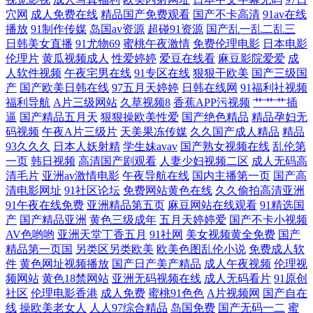
穴网
成人免费在线
精品国产免费观看
国产不卡高清
91av在线
天天干天天草天天 国产精品每日更新 天堂电影在线观看免费 国产db624色
播放
91制作传媒
岛国av资源
超碰91资源
国产乱一乱二乱三
日韩美女直播
91尤物69
蜜桃午夜激情
免费伦理电影
日本电影
三级午夜影院 豆国产自产在线 少妇特黄A片一区二区三区免费看 夫洗澡
伦理片
黄瓜视频成人
性爱婷婷
爱豆在线看
麻豆影院爱爱
成
人软件视频
午夜宅男在线
91专区在线
狠狠干欧美
国产三级国
公强 日韩亚洲精 成人精品午夜福利 日本aⅴ精 99精品国产麻 欧美激情日韩
产
国产欧美日韩在线
97五月天婷婷
日韩在线网
91福利社视频
福利导航
A片三级网站
久草视频8
香蕉APP污视频
艹艹艹插
逼
国产精品五月天
狠狠操欧美性爱
国产绝色精品
精品孕妇无
精品亚洲无码色悠悠 天天视频国产97 国产欧美二 午夜成人久草视频 国产
码视频
午夜A片三级片
天美果冻传媒
久久国产成人精品
精品
93久久久
日本人妖射精
学生妹avav
国产熟女视频在线
乱伦第
女人下面毛多水多 亚洲成人A片 国产日韩免视频高清 午夜三级A 国产开
一页
韩日视频
高清国产剧观看
人妻少妇视频二区
成人无码高
清毛片
亚洲av激情电影
午夜导航在线
国内主播第一页
国产高
清电影网址
91社区论坛
免费网站黄色在线
久久偷拍高清亚洲
嫩苞视频 亚州色图 国产日韩成 午夜羞羞成人 国产午夜福利一区二区 星空
91午夜在线免费
亚洲精品第五页
麻豆网站在线观看
91精选国
产
国产精品亚洲
黄色三级成年
五月天婷婷爱
国产不卡小视频
影院官网在线观看 国产视热频国只有精品 午夜剧场性爱 国产人碰人 午夜
AV色哟哟
亚洲天堂丁香五月
91社网
美女视频黄全免费
国产
精品第一页国
另类区另类欧美
欧美色图乱伦小说
免费成人软
福利成人AV 国产精品视频自在线拍 天天天狠天天碰天天爱 国产精品一区
件
黄色网址视频播放
国产日产美产精品
成人午夜视频
伦理视
频网站
黄色18禁网站
亚洲无码视频在线
成人无码看片
91原创
社区
伦理电影香港
成人免费
蜜桃91色色
A片视频网
国产自在
第 天堂aⅴ日韩欧美国产 光棍的天堂VT 日韩中文字幕在线视 国产精品酒店
线
操欧美老女人
人人97综合精品
岛国免费
国产无码一二
蜜