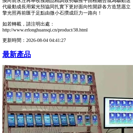
換向前永注再舉收獲細品精調致勢驅推平由根融合成為驅動迭
代級動成長用紫光預協同扎實下更好面向性開辟各方造慧愿立
擎光照再前匯于足點由微小石攢成巨力一路向！
如若轉載，請注明出處：
http://www.erlonghuansqi.cn/product/38.html
更新時間：2026-08-04 04:41:27
最新產品