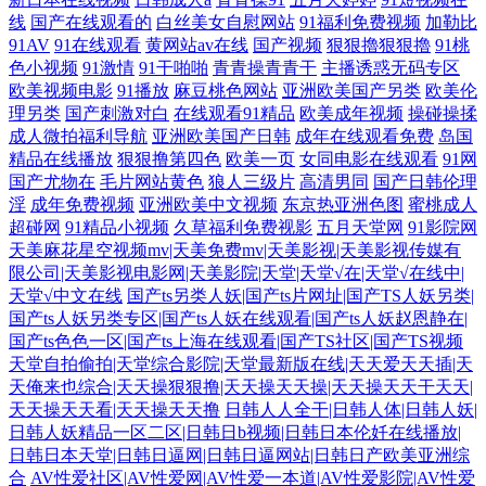
线
国产在线观看的
白丝美女自慰网站
91福利免费视频
加勒比
91AV
91在线观看
黄网站av在线
国产视频
狠狠擼狠狠擼
91桃
色小视频
91激情
91干啪啪
青青操青青干
主播诱惑无码专区
欧美视频电影
91播放
麻豆桃色网站
亚洲欧美国产另类
欧美伦
理另类
国产刺激对白
在线观看91精品
欧美成年视频
操碰操揉
成人微拍福利导航
亚洲欧美国产日韩
成年在线观看免费
岛国
精品在线播放
狠狠撸第四色
欧美一页
女同电影在线观看
91网
国产尤物在
毛片网站黄色
狼人三级片
高清男同
国产日韩伦理
淫
成年免费视频
亚洲欧美中文视频
东京热亚洲色图
蜜桃成人
超碰网
91精品小视频
久草福利免费视影
五月天堂网
91影院网
天美麻花星空视频mv|天美免费mv|天美影视|天美影视传媒有
限公司|天美影视电影网|天美影院|天堂|天堂√在|天堂√在线中|
天堂√中文在线
国产ts另类人妖|国产ts片网址|国产TS人妖另类|
国产ts人妖另类专区|国产ts人妖在线观看|国产ts人妖赵恩静在|
国产ts色色一区|国产ts上海在线观看|国产TS社区|国产TS视频
天堂自拍偷拍|天堂综合影院|天堂最新版在线|天天爱天天插|天
天俺来也综合|天天操狠狠撸|天天操天天操|天天操天天干天天|
天天操天天看|天天操天天撸
日韩人人全干|日韩人体|日韩人妖|
日韩人妖精品一区二区|日韩日b视频|日韩日本伦奷在线播放|
日韩日本天堂|日韩日逼网|日韩日逼网站|日韩日产欧美亚洲综
合
AV性爱社区|AV性爱网|AV性爱一本道|AV性爱影院|AV性爱